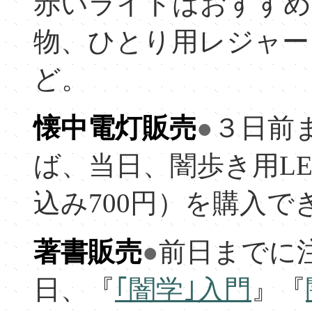
赤いライトはおすすめ
物、ひとり用レジャー
ど。
懐中電灯販売
●
３日前
ば、当日、闇歩き用L
込み700円）を購入で
著書販売
●
前日までに
日、『
｢闇学｣入門
』『