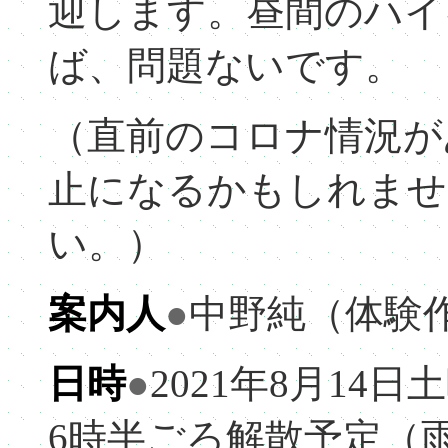
迎します。昼間のハイ
ば、問題ないです。
（直前のコロナ情況が
止になるかもしれませ
い。）
案内人
●
中野純（体験
日時
●
2021年8月14日
6時半ごろ解散予定（