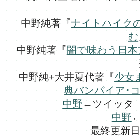
中野純著『
ナイトハイク
む
中野純著『
闇で味わう日本
中野純+大井夏代著『
少女
典バンパイア･
中野
←ツイッタ
中野
最終更新