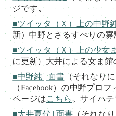
ジです。
■ツイッタ（Ｘ）上の中野
新）中野とさるすべりの寡
■ツイッタ（Ｘ）上の少女
に更新）大井による女ま館
■中野純 | 面書
（それなりに
（Facebook）の中野プロフ
ページは
こちら
。サイハテ学
■大井夏代 | 面書
（それなり