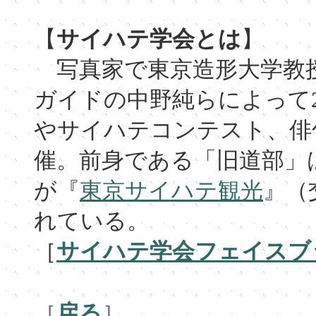
【
サイハテ学会とは
】
写真家で東京造形大学教
ガイドの中野純らによって2
やサイハテコンテスト、俳
催。前身である「旧道部」は
が『
東京サイハテ観光
』（
れている。
［
サイハテ学会フェイスブ
［
戻る
］