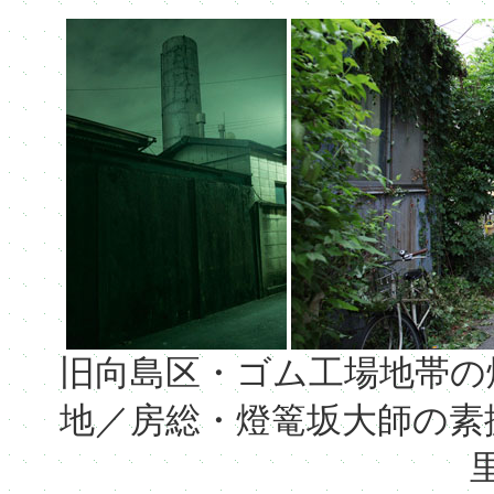
旧向島区・ゴム工場地帯の
地／房総・燈篭坂大師の素